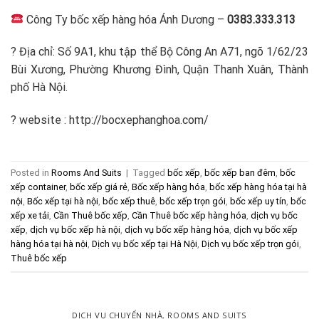
Công Ty bốc xếp hàng hóa Ánh Dương –
0383.333.313
? Địa chỉ: Số 9A1, khu tập thể Bộ Công An A71, ngõ 1/62/23
Bùi Xương, Phường Khương Đình, Quận Thanh Xuân, Thành
phố Hà Nội.
? website : http://bocxephanghoa.com/
Posted in
Rooms And Suits
|
Tagged
bốc xếp
,
bốc xếp ban đêm
,
bốc
xếp container
,
bốc xếp giá rẻ
,
Bốc xếp hàng hóa
,
bốc xếp hàng hóa tại hà
nội
,
Bốc xếp tại hà nội
,
bốc xếp thuê
,
bốc xếp trọn gói
,
bốc xếp uy tín
,
bốc
xếp xe tải
,
Cần Thuê bốc xếp
,
Cần Thuê bốc xếp hàng hóa
,
dịch vụ bốc
xếp
,
dịch vụ bốc xếp hà nội
,
dịch vụ bốc xếp hàng hóa
,
dịch vụ bốc xếp
hàng hóa tại hà nội
,
Dịch vụ bốc xếp tại Hà Nội
,
Dịch vụ bốc xếp trọn gói
,
Thuê bốc xếp
DỊCH VỤ CHUYỂN NHÀ
,
ROOMS AND SUITS