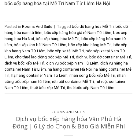
bốc xếp hàng hóa tại Mễ Trì Nam Từ Liêm Hà Nội
Posted in
Rooms And Suits
|
Tagged
bốc dỡ hàng hóa Mễ Trì
,
bốc dỡ
hàng hóa nam từ liêm
,
bốc xếp hàng hóa giá rẻ Nam Từ Liêm
,
boc xep
hang hoa Ha Noi
,
bốc xếp hàng hóa Mễ Trì
,
bốc xếp hàng hóa nam từ
liêm
,
bốc xếp kho bãi Nam Từ Liêm
,
bốc xếp kho hàng Mễ Trì
,
bốc xếp
kho hàng Nam Từ Liêm
,
bốc xếp xe tải Mễ Trì
,
bốc xếp xe tải Nam Từ
Liêm
,
cho thuê lao động bốc xếp Mễ Trì
,
dịch vụ bốc dỡ container Mễ Trì
,
dịch vụ bốc xếp Mễ Trì
,
dịch vụ bốc xếp Nam Từ Liêm
,
dịch vụ nâng hạ
container Nam Từ Liêm
,
hạ hàng container Hà Nội
,
hạ hàng container Mễ
Trì
,
hạ hàng container Nam Từ Liêm
,
nhân công bốc xếp Mễ Trì
,
nhân
công bốc xếp nam từ liêm
,
rút ruột container Mễ Trì
,
rút ruột container
Nam Từ Liêm
,
thuê bốc xếp Mễ Trì
,
thuê bốc xếp Nam Từ Liêm
ROOMS AND SUITS
Dịch vụ bốc xếp hàng hóa Văn Phú Hà
Đông | 6 Lý do Chọn & Báo Giá Miễn Phí