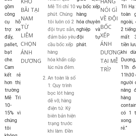
KHO
HÀNG
gồm
Mễ Trì chỉ 10
vụ bốc xếp
Trì Hạ
BÃI TẠI
NÓI GÌ
công
phút. Chúng
hàng
toàn 
NAM
VỀ ĐỘI
cụ hỗ
tôi luôn có 2
hóa
chuyên
ngoài,
TỪ
BỐC
trợ: xe
đội trực sẵn,
nghiệp và
2 tiếng
LIÊM
XẾP
đẩy,
đảm bảo yêu
đội tự
mất 3
CHỌN
ÁNH
pallet,
cầu
bốc xếp
phát.
tiền lư
ÁNH
DƯƠNG
bạt
hàng
khi d
che.
hóa
khẩn cấp
Dươn
DƯƠNG
TẠI MỄ
Cam
lúc nửa đêm.
11h 
TRÌ?
kết rẻ
11h30 
An toàn là số
hơn thị
người 
1
: Quy trình
trường
nâng 
bọc lót hàng
Mễ Trì
hàng
dễ vỡ, hàng
10-
contai
điện tử. Ký
15% vì
có 1 t
biên bản hiện
chúng
xong. 
trạng trước
tôi
rẻ.”
khi làm. Đền
không