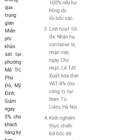
100% nếu hư
qua
hỏng do
trung
lỗi
bốc vác
.
gian.
Linh hoạt tối
Miễn
đa
: Nhận hạ
phí
container lẻ,
khảo
nhận việc
sát tại
ngày Chủ
phường
nhật, Lễ Tết.
Mễ Trì,
Xuất hóa đơn
Phú
VAT 8% cho
Đô, Mỹ
công ty tại
Đình.
Nam Từ
Giảm
Liêm, Hà Nội.
ngay
5% cho
Kinh nghiệm
khách
thực chiến
:
hàng ký
Đã
bốc dỡ