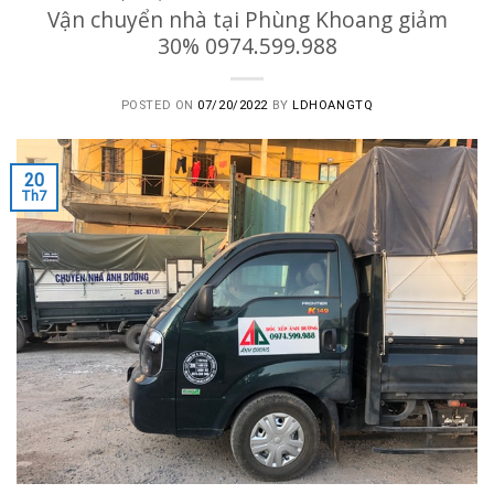
Vận chuyển nhà tại Phùng Khoang giảm
30% 0974.599.988
POSTED ON
07/20/2022
BY
LDHOANGTQ
20
Th7