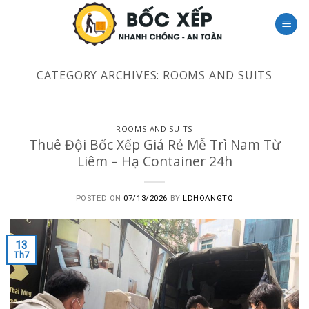
Skip
to
content
CATEGORY ARCHIVES:
ROOMS AND SUITS
ROOMS AND SUITS
Thuê Đội Bốc Xếp Giá Rẻ Mễ Trì Nam Từ
Liêm – Hạ Container 24h
POSTED ON
07/13/2026
BY
LDHOANGTQ
13
Th7