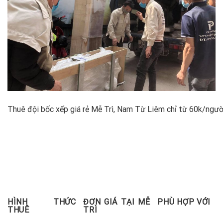
Thuê đội bốc xếp giá rẻ Mễ Trì, Nam Từ Liêm chỉ từ 60k/người
HÌNH THỨC
ĐƠN GIÁ TẠI MỄ
PHÙ HỢP VỚI
THUÊ
TRÌ