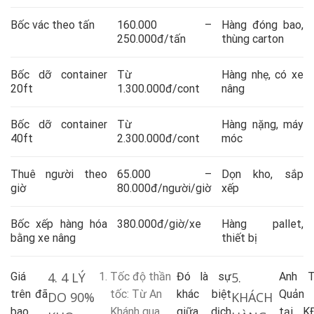
Bốc vác theo tấn
160.000 –
Hàng đóng bao,
250.000đ/tấn
thùng carton
Bốc dỡ container
Từ
Hàng nhẹ, có xe
20ft
1.300.000đ/cont
nâng
Bốc dỡ container
Từ
Hàng nặng, máy
40ft
2.300.000đ/cont
móc
Thuê người theo
65.000 –
Dọn kho, sắp
giờ
80.000đ/người/giờ
xếp
Bốc xếp hàng hóa
380.000đ/giờ/xe
Hàng pallet,
bằng xe nâng
thiết bị
4. 4 LÝ
5.
Giá
Tốc độ thần
Đó là sự
Anh 
trên đã
tốc
: Từ An
khác biệt
Quản 
DO 90%
KHÁCH
bao
Khánh qua
giữa
dịch
tại 