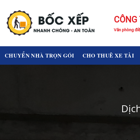
Skip
to
CÔNG 
content
Văn phòng điề
CHUYỂN NHÀ TRỌN GÓI
CHO THUÊ XE TẢI
Dịc