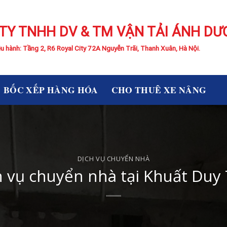
TY TNHH DV & TM VẬN TẢI ÁNH D
u hành: Tầng 2, R6 Royal City 72A Nguyễn Trãi, Thanh Xuân, Hà Nội.
BỐC XẾP HÀNG HÓA
CHO THUÊ XE NÂNG
DỊCH VỤ CHUYỂN NHÀ
h vụ chuyển nhà tại Khuất Duy 