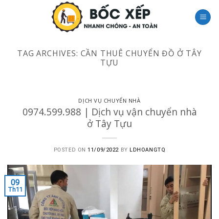
Skip
to
content
TAG ARCHIVES:
CẦN THUÊ CHUYỂN ĐỒ Ở TÂY
TỰU
DỊCH VỤ CHUYỂN NHÀ
0974.599.988 | Dịch vụ vận chuyển nhà
ở Tây Tựu
POSTED ON
11/09/2022
BY
LDHOANGTQ
09
Th11