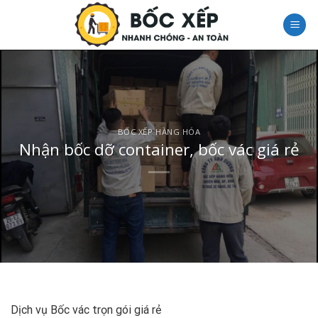
Skip
to
content
BỐC XẾP HÀNG HÓA
Nhận bốc dỡ container, bốc vác giá rẻ
Dịch vụ Bốc vác trọn gói giá rẻ